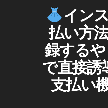
,
I
カ
イン
イ
N
テ
ン
S
ゴ
ス
T
リ
A
払い方
タ
ー
G
新
R
機
A
M
録するや
能
(
2
イ
0
ン
ス
で直接誘
1
タ
8
,
グ
イ
ラ
ム
支払い機能
ン
)
ス
W
タ
E
最
B
新
/S
N
ア