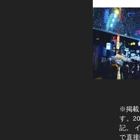
グ
ン
機
ス
能
タ
イ
最
ン
新
ス
タ
情
グ
報
ラ
,
ム
チ
イ
ェ
ン
ッ
ス
ク
ア
タ
ウ
最
ト
新
イ
機
※掲載
ン
ス
能
す。2
タ
,
グ
記。 
イ
ラ
で直接
ム
ン