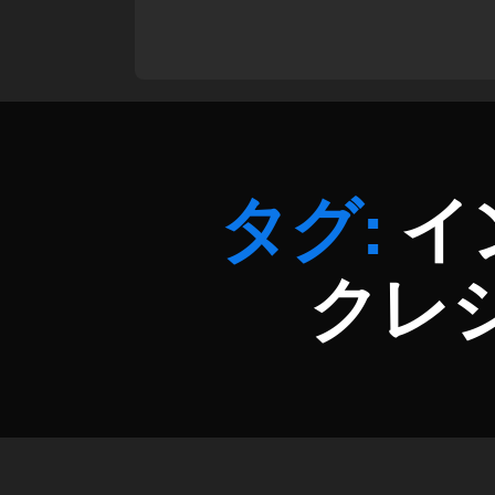
方
,
イ
ン
ス
タ
支
払
タグ:
イ
い
機
能
クレ
,
イ
ン
ス
タ
新
機
能