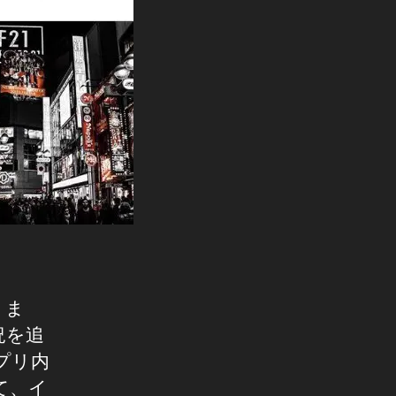
りま
況を追
プリ内
て、イ