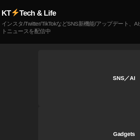
タ
KT
Tech & Life
マ
ー
インスタ/Twitter/TikTokなどSNS新機能/アップデート、
ケ
トニュースを配信中
テ
ィ
ン
グ
2
0
SNS／AI
1
9
,
イ
ン
ス
タ
使
Gadgets
い