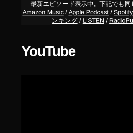
と
最新エピソード表示中。下記でも同
ン
ス
回
Amazon Music
/
Apple Podcast
/
Spotify
タ
答
ンキング
/
LISTEN
/
RadioPu
グ
,
ラ
ム
イ
解
ン
説
ス
YouTube
タ
解
説
,
イ
ン
ス
タ
運
用
,
イ