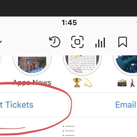
T
稿
者
a
日
k
a
h
a
s
hi