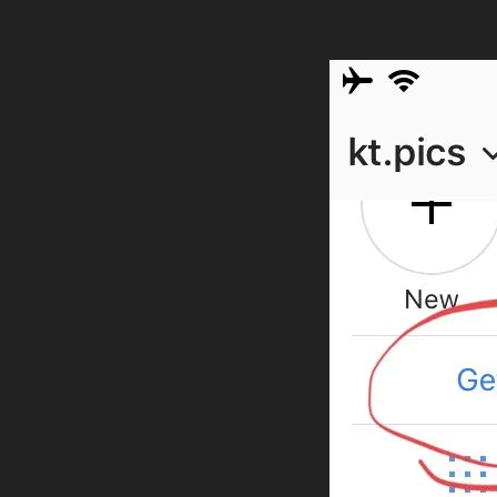
S
ッ
マ
プ
ー
ケ
デ
テ
ー
ィ
ト
ン
グ
,
イ
ア
プ
ン
リ
ス
イ
タ
ン
最
ス
新
タ
グ
ニ
ラ
ュ
ム
ー
シ
ョ
ス
ッ
,
ピ
イ
ン