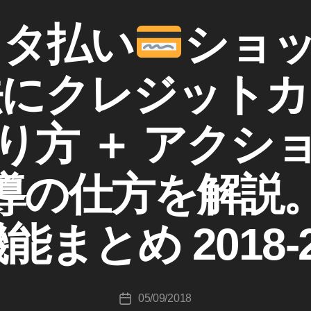
スタ払い
ショ
法にクレジットカ
り方 ＋ アクシ
作
成
導の仕方を解説
者
:
K
まとめ 2018-
o
u
ki
c
投
05/09/2018
hi
投
稿