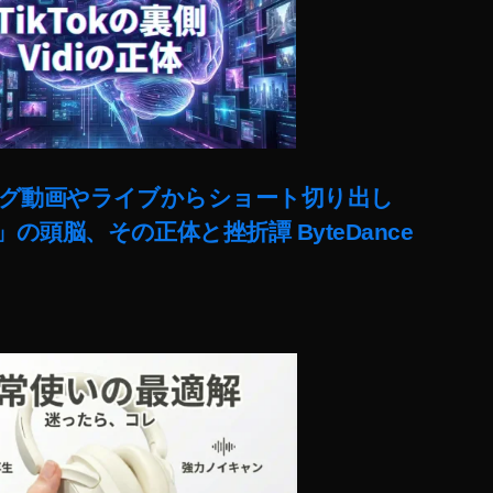
ut)ロング動画やライブからショート切り出し
lit」の頭脳、その正体と挫折譚 ByteDance