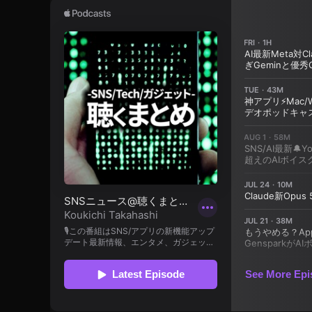
払
い
0
/
1
決
9
,
済
イ
イ
ン
ン
ス
ス
タ
タ
グ
決
ラ
ム
済
最
機
新
能
ニ
ュ
,
ー
イ
ス
ン
/
最
ス
新
タ
情
疑
報
問
イ