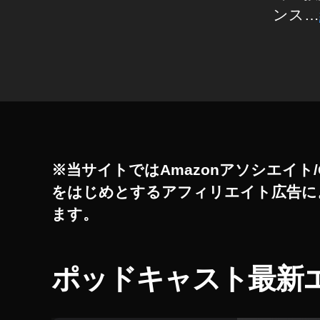
ビ
ス
ンス…
ジ
タ
ネ
ス
最
タ
/
新
マ
グ
機
ー
ケ
能
テ
2
ィ
0
ン
グ
1
向
8
,
※当サイトではAmazonアソシエイト/
け
イ
情
をはじめとするアフィリエイト広告に
報
ン
ます。
ス
イ
ン
タ
ス
最
タ
新
ポッドキャスト最新
グ
ラ
機
ム
能
支
2