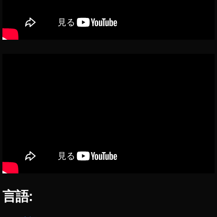
予
約
い
つ
,
ア
ル
フ
ァ
7
R
Ⅳ
価
格
比
較
,
ア
言語:
ル
フ
ァ