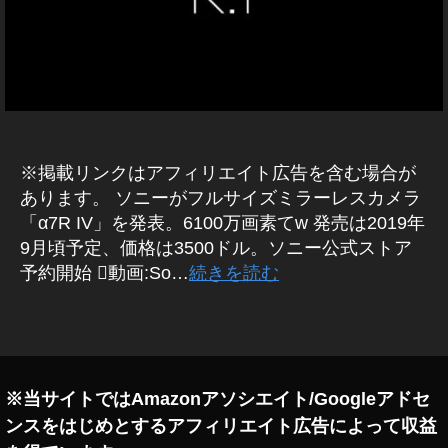
メ
ル
ラ
フ
/
ァ
レ
ン
7
ズ
R
4
通
販
※掲載リンクはアフィリエイト広告を含む場合が
,
あります。 ソニーがフルサイズミラーレスカメラ
ア
「α7R IV」を発表。6100万画素てw 発売は2019年
ル
9月頃予定、価格は3500ドル。ソニー公式ストア
フ
予約開始 動画:So…
続きを読む
ァ
7
R
タ
Ⅳ
グ
,
ア
※当サイトではAmazonアソシエイト/Googleアドセ
ル
ンスをはじめとするアフィリエイト広告によって収益
フ