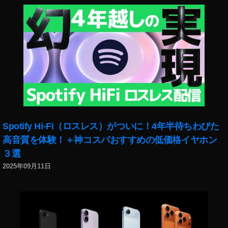
カ
メ
ラ
予
約
,
ソ
ニ
ー
α
ミ
Spotify Hi-Fi（ロスレス）がついに！4年半待ちわびた
ラ
ー
高音質を体験！＋神コスパおすすめの低価格イヤホン
レ
３選
ス
2025年09月11日
カ
メ
ラ
予
約