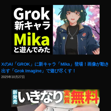
ア
ル
フ
ァ
7
R
Ⅳ
発
売
日
,
XのAI「GROK」に新キャラ「Mika」登場！画像が動き
ア
ル
出す「Grok Imagine」で遊び尽くす！
フ
2025年10月27日
ァ
7
R
Ⅳ
購
入