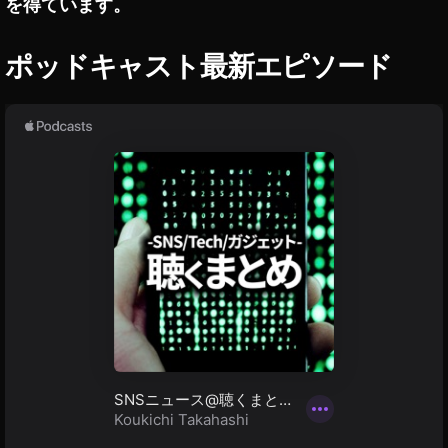
ァ
を得ています。
7
R
ポッドキャスト最新エピソード
Ⅳ
ス
ペ
ッ
ク
,
ア
ル
フ
ァ
7
R
Ⅳ
ネ
ッ
ト
シ
ョ