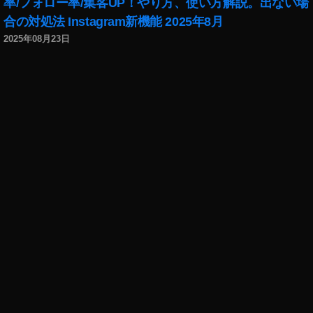
率/フォロー率/集客UP！やり方、使い方解説。出ない場
ー
レ
合の対処法 Instagram新機能 2025年8月
ス
2025年08月23日
カ
メ
ラ
安
い
,
ソ
ニ
ー
α
ミ
ラ
ー
レ
ス
カ
メ
ラ