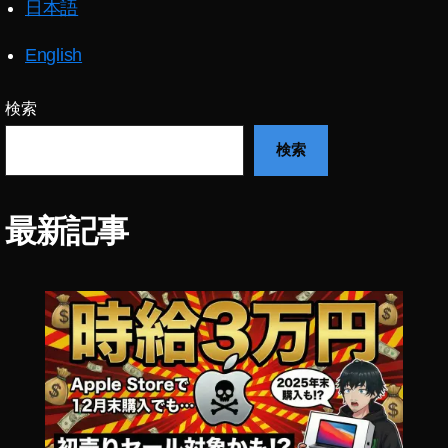
日本語
7
R
English
Ⅳ
値
段
検索
,
検索
ア
ル
フ
ァ
最新記事
7
R
Ⅳ
安
い
,
ア
ル
フ
ァ