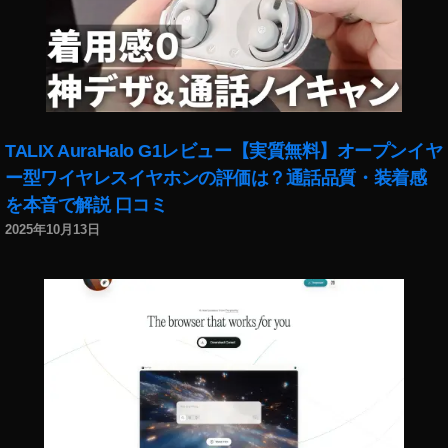
,
ア
ル
フ
ァ
7
R
TALIX AuraHalo G1レビュー【実質無料】オープンイヤ
Ⅳ
ー型ワイヤレスイヤホンの評価は？通話品質・装着感
通
を本音で解説 口コミ
販
,
2025年10月13日
カ
メ
ラ
,
ソ
ニ
ー
α
ミ