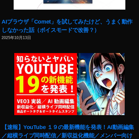
ラ
ー
レ
ス
AIブラウザ「Comet」を試してみたけど、うまく動作
カ
しなかった話（ボイスモードで改善？）
メ
2025年10月13日
ラ
ス
ペ
ッ
ク
,
ソ
ニ
ー
α
ミ
ラ
ー
【速報】YouTube １９の最新機能を発表！AI動画編集
レ
／縦横ライブ同時配信／新収益化機能／メンバー向け
ス