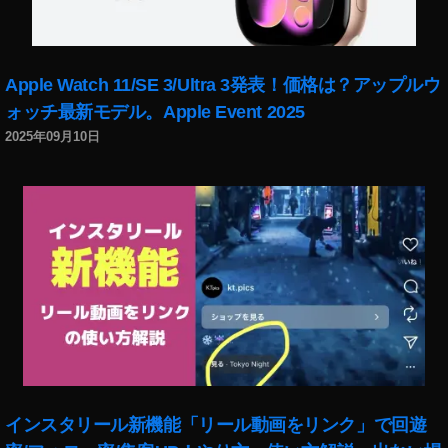
ニ
ー
α
ミ
Apple Watch 11/SE 3/Ultra 3発表！価格は？アップルウ
ラ
ォッチ最新モデル。Apple Event 2025
ー
2025年09月10日
レ
ス
カ
メ
ラ
値
段
,
ソ
ニ
ー
α
ミ
インスタリール新機能「リール動画をリンク」で回遊
ラ