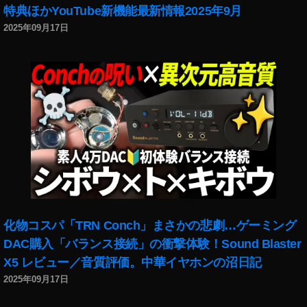
特典ほかYouTube新機能最新情報2025年9月
カ
メ
2025年09月17日
ラ
ネ
ッ
ト
シ
ョ
ッ
プ
,
ソ
ニ
ー
α
化物コスパ「TRN Conch」まさかの悲劇…ゲーミング
ミ
DAC購入「バランス接続」の衝撃体験！Sound Blaster
ラ
X5 レビュー／音質評価。中華イヤホンの沼日記
ー
2025年09月17日
レ
ス