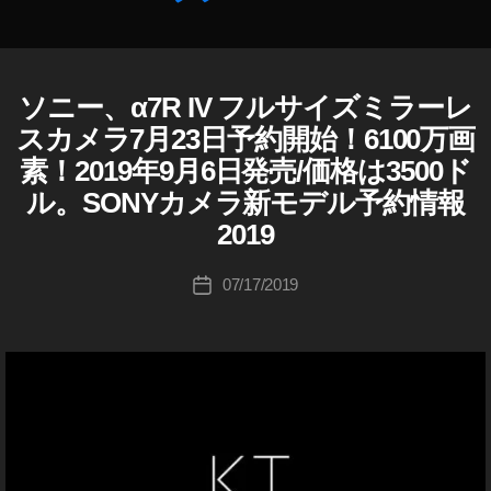
フ
ァ
7
作
R
ソニー、α7R IV フルサイズミラーレ
S
カ
成
4
O
テ
者
スカメラ7月23日予約開始！6100万画
発
N
ゴ
:
Y
売
素！2019年9月6日発売/価格は3500ド
リ
K
S
日
ル。SONYカメラ新モデル予約情報
ー
o
O
,
N
u
2019
ア
Y
ki
カ
ル
c
投
メ
フ
07/17/2019
投
ラ
hi
稿
ァ
稿
/
Ta
者
7
レ
日
k
ン
R
ズ
a
4
h
Α
購
7
a
入
R
s
Ⅳ
,
hi
ア
カ