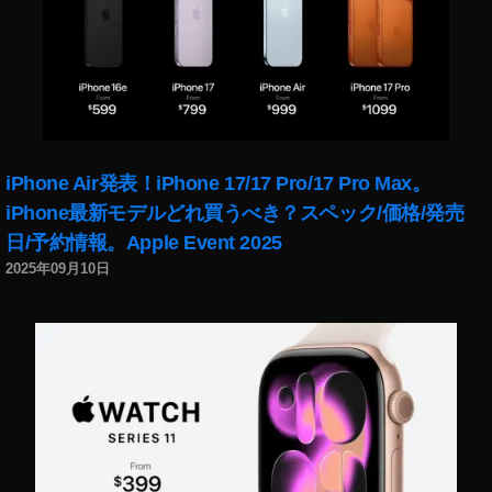
い
つ
,
ソ
ニ
ー
α
ミ
iPhone Air発表！iPhone 17/17 Pro/17 Pro Max。
ラ
iPhone最新モデルどれ買うべき？スペック/価格/発売
ー
日/予約情報。Apple Event 2025
レ
ス
2025年09月10日
カ
メ
ラ
価
格
比
較
,
ソ