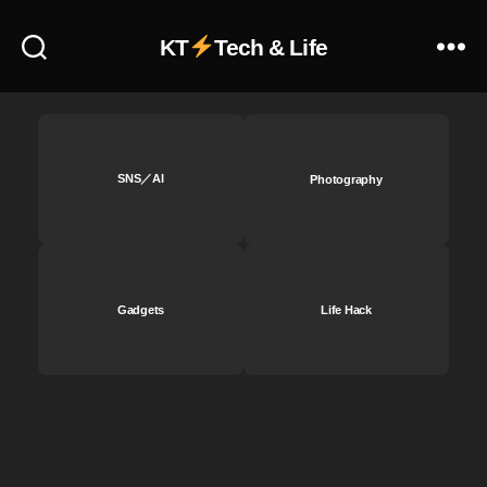
4
最
KT
Tech & Life
安
値
,
ア
ル
フ
SNS／AI
Photography
ァ
7
R
4
最
Gadgets
Life Hack
新
情
報
,
ア
ル
フ