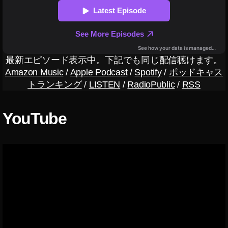
ッ
プ
,
ア
ル
最新エピソード表示中。下記でも同じ配信聴けます。
フ
Amazon Music
/
Apple Podcast
/
Spotify
/
ポッドキャス
ァ
トランキング
/
LISTEN
/
RadioPublic
/
RSS
7
R
Ⅳ
YouTube
予
約
,
ア
ル
フ
ァ
7
R
Ⅳ