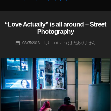
成
者
:
K
“Love Actually” is all around – Street
o
u
Photography
ki
c
投
“Love
08/05/2018
コメントはまだありません
投
hi
稿
Actually”
稿
Ta
者
is
日
k
all
a
around
h
–
a
Street
s
Photography
hi
へ
の