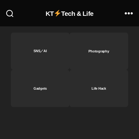
KT
Tech & Life
SNS／AI
Photography
Gadgets
Life Hack