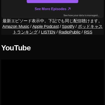
最新エピソード表示中。下記でも同じ配信聴けます。
Amazon Music
/
Apple Podcast
/
Spotify
/
ポッドキャス
トランキング
/
LISTEN
/
RadioPublic
/
RSS
YouTube